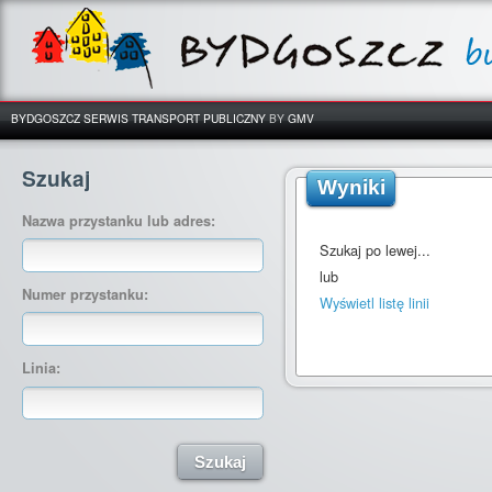
BYDGOSZCZ SERWIS TRANSPORT PUBLICZNY
BY
GMV
Szukaj
Wyniki
Nazwa przystanku lub adres:
Szukaj po lewej...
lub
Numer przystanku:
Wyświetl listę linii
Linia: